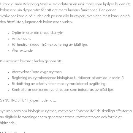
Circadia Time Balancing Mask w Malachite är en unik mask som hjälper huden att
balansera sin dygnsrytm för att optimera hudens funktioner. Den ger en
svalkande känsla på huden och passar alla hudtyper, även den mest känsliga då
den återfuktar, lugnar och balanserar huden.
Optimimerar din circadiska rytm
Antioxidant
Förhindrar skador från exponering av blått ljus
Återfuktande
B-Circadin™ bevarar huden genom att:
Återsynkronisera dygnsrytmen
Reglering av rytmberoende biologiska funktioner såsom aquaporin-3
Förbättring av effektiviteten med rytmrelaterad avgiftning
Kontrollerar den oxidativa stressen som induceras av blått ljus
SYNCHROLIFE™ hjälper huden att:
synkronisera om biologiska rytmer, motverkar Synchrolife™ de skadliga effekterna
av digitala föroreningar som genererar stress, trötthetstecken och för tidigt
åldrande.