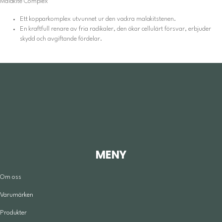
Malakite Complex
Ett kopparkomplex utvunnet ur den vackra malakitstenen.
En kraftfull renare av fria radikaler, den ökar cellulärt försvar, erbjuder
skydd och avgiftande fördelar.
MENY
Om oss
Varumärken
Produkter