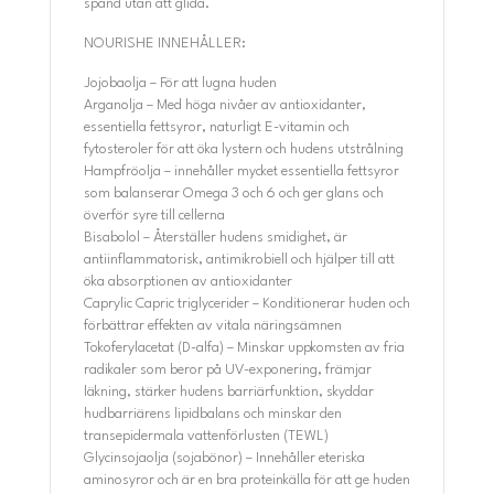
spänd utan att glida.
NOURISHE INNEHÅLLER:
Jojobaolja – För att lugna huden
Arganolja – Med höga nivåer av antioxidanter,
essentiella fettsyror, naturligt E-vitamin och
fytosteroler för att öka lystern och hudens utstrålning
Hampfröolja – innehåller mycket essentiella fettsyror
som balanserar Omega 3 och 6 och ger glans och
överför syre till cellerna
Bisabolol – Återställer hudens smidighet, är
antiinflammatorisk, antimikrobiell och hjälper till att
öka absorptionen av antioxidanter
Caprylic Capric triglycerider – Konditionerar huden och
förbättrar effekten av vitala näringsämnen
Tokoferylacetat (D-alfa) – Minskar uppkomsten av fria
radikaler som beror på UV-exponering, främjar
läkning, stärker hudens barriärfunktion, skyddar
hudbarriärens lipidbalans och minskar den
transepidermala vattenförlusten (TEWL)
Glycinsojaolja (sojabönor) – Innehåller eteriska
aminosyror och är en bra proteinkälla för att ge huden