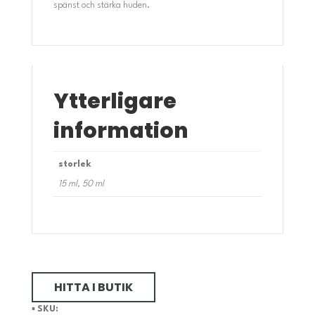
spänst och stärka huden.
Ytterligare
information
storlek
15 ml, 50 ml
HITTA I BUTIK
▪️
SKU: