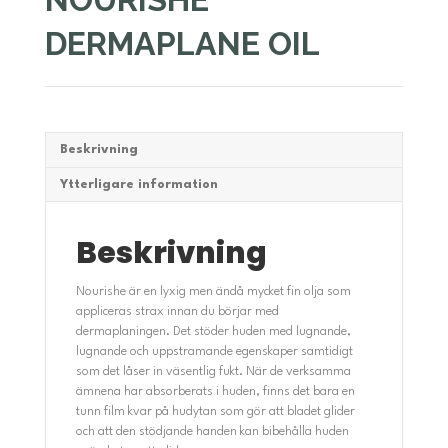
DERMAPLANE OIL
Beskrivning
Ytterligare information
Beskrivning
Nourishe är en lyxig men ändå mycket fin olja som
appliceras strax innan du börjar med
dermaplaningen. Det stöder huden med lugnande,
lugnande och uppstramande egenskaper samtidigt
som det låser in väsentlig fukt. När de verksamma
ämnena har absorberats i huden, finns det bara en
tunn film kvar på hudytan som gör att bladet glider
och att den stödjande handen kan bibehålla huden