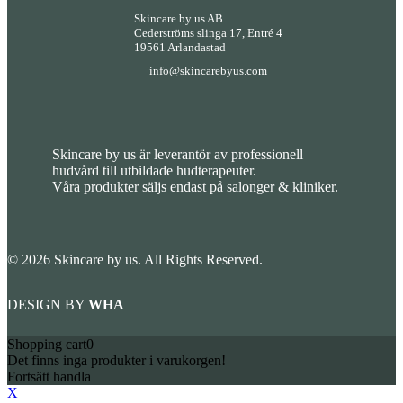
Skincare by us AB
Cederströms slinga 17, Entré 4
19561 Arlandastad
info@skincarebyus.com
Skincare by us är leverantör av professionell
hudvård till utbildade hudterapeuter.
Våra produkter säljs endast på salonger & kliniker.
© 2026 Skincare by us. All Rights Reserved.
DESIGN BY
WHA
Shopping cart
0
Det finns inga produkter i varukorgen!
Fortsätt handla
X