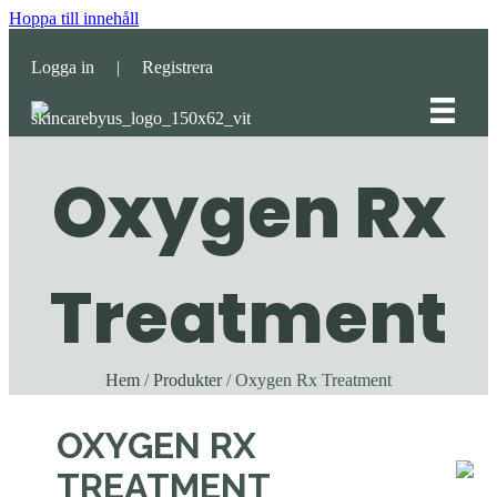
Hoppa till innehåll
Logga in
|
Registrera
Oxygen Rx
Treatment
Hem
/
Produkter
/ Oxygen Rx Treatment
OXYGEN RX
TREATMENT