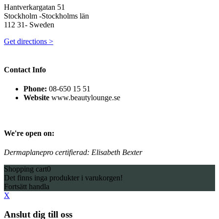
Hantverkargatan 51
Stockholm -Stockholms län
112 31- Sweden
Get directions >
Contact Info
Phone:
08-650 15 51
Website
www.beautylounge.se
We're open on:
Dermaplanepro certifierad: Elisabeth Bexter
Shopping cart
0
Det finns inga produkter i varukorgen!
Fortsätt handla
X
Anslut dig till oss