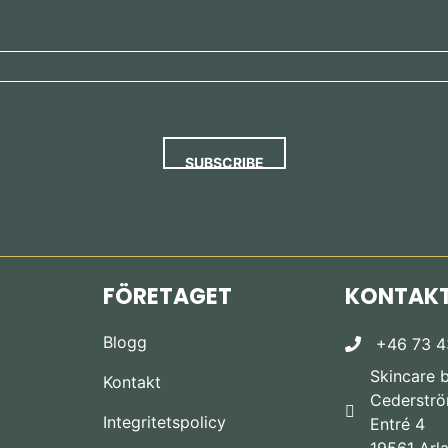
FÖRETAGET
KONTAK
Blogg
+46 73 4
Skincare 
Kontakt
Cederström
Integritetspolicy
Entré 4
19561 Arl