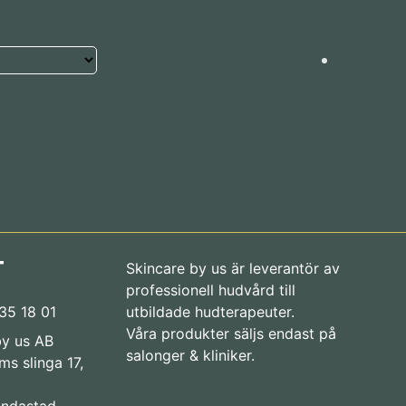
T
Skincare by us är leverantör av
professionell hudvård till
35 18 01
utbildade hudterapeuter.
Våra produkter säljs endast på
by us AB
salonger & kliniker.
s slinga 17,
andastad