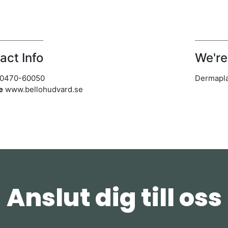
act Info
We're
0470-60050
Dermapla
e
www.bellohudvard.se
Anslut dig till oss