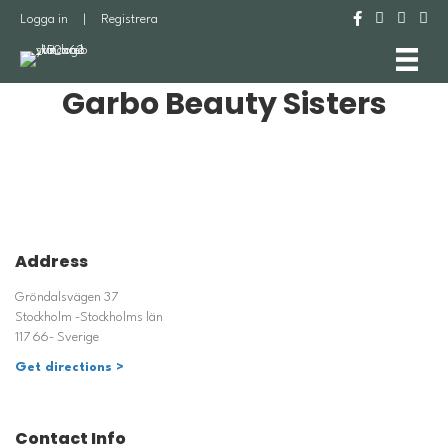
Logga in
|
Registrera
Garbo Beauty Sisters
Address
Gröndalsvägen 37
Stockholm -Stockholms län
117 66- Sverige
Get directions >
Contact Info