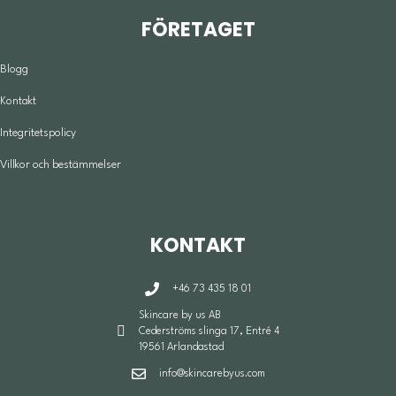
FÖRETAGET
Blogg
Kontakt
Integritetspolicy
Villkor och bestämmelser
KONTAKT
+46 73 435 18 01
Skincare by us AB
Cederströms slinga 17, Entré 4
19561 Arlandastad
info@skincarebyus.com