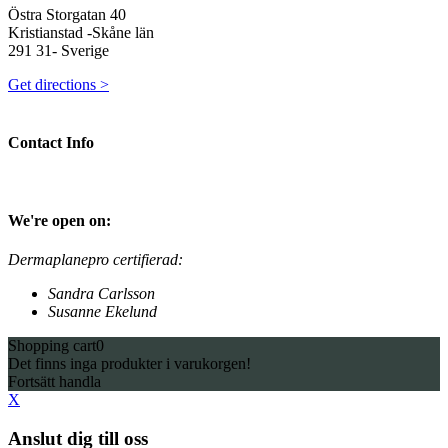
Östra Storgatan 40
Kristianstad -Skåne län
291 31- Sverige
Get directions >
Contact Info
We're open on:
Dermaplanepro certifierad:
Sandra Carlsson
Susanne Ekelund
Shopping cart
0
Det finns inga produkter i varukorgen!
Fortsätt handla
X
Anslut dig till oss