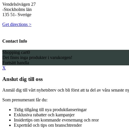
Vendelsövägen 27
-Stockholms län
135 51- Sverige
Get directions >
Contact Info
Shopping cart
0
Det finns inga produkter i varukorgen!
Fortsätt handla
X
Anslut dig till oss
Anmäl dig till vårt nyhetsbrev och bli först att ta del av våra senaste
Som prenumerant får du:
Tidig tillgång till nya produktlanseringar
Exklusiva rabatter och kampanjer
Insidertips om kommande evenemang och reor
Expertråd och tips om branschtrender