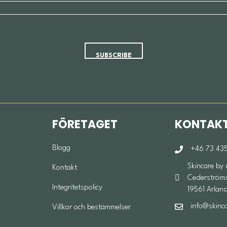
FÖRETAGET
KONTAK
Blogg
+46 73 435
Skincare by
Kontakt
Cederströms 
Integritetspolicy
19561 Arlan
info@skinc
Villkor och bestämmelser