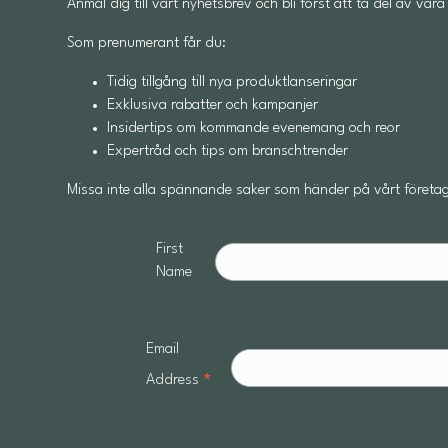
Anmäl dig till vårt nyhetsbrev och bli först att ta del av v
Som prenumerant får du:
Tidig tillgång till nya produktlanseringar
Exklusiva rabatter och kampanjer
Insidertips om kommande evenemang och reor
Expertråd och tips om branschtrender
Missa inte alla spännande saker som händer på vårt företag
First
Name
Email
*
Address