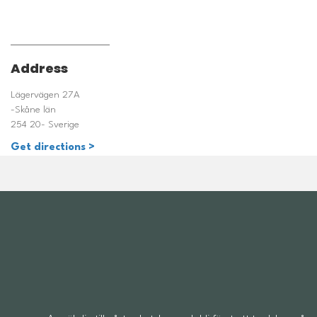
Address
Lägervägen 27A
-Skåne län
254 20- Sverige
Get directions >