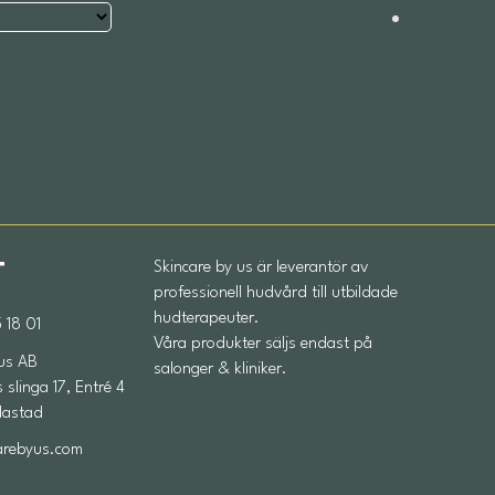
T
Skincare by us är leverantör av
professionell hudvård till utbildade
hudterapeuter.
 18 01
Våra produkter säljs endast på
 us AB
salonger & kliniker.
slinga 17, Entré 4
dastad
arebyus.com