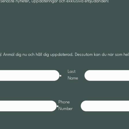
åra senaste nyheter, uppdateringar och exklusiva erbjudanden!
! Anmäl dig nu och håll dig uppdaterad. Dessutom kan du när som hels
Last
Name
Phone
Number