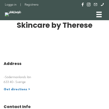
Logga in
|
Registrera
Skincare by Therese
Address
-Södermanlands län
633 40- Sverige
Get directions >
Contact Info