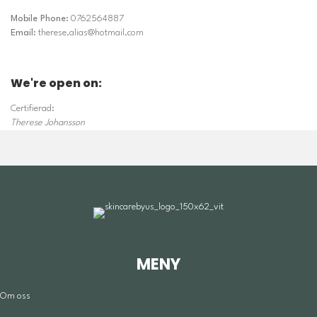
Mobile Phone:
0762564887
Email:
therese.alias@hotmail.com
We're open on:
Certifierad:
Therese Johansson
MENY
Om oss