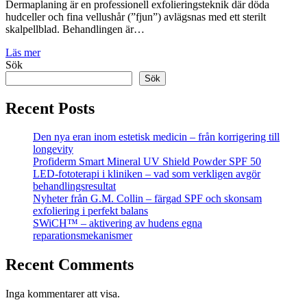
Dermaplaning är en professionell exfolieringsteknik där döda
hudceller och fina vellushår (”fjun”) avlägsnas med ett sterilt
skalpellblad. Behandlingen är…
Läs mer
Sök
Sök
Recent Posts
Den nya eran inom estetisk medicin – från korrigering till
longevity
Profiderm Smart Mineral UV Shield Powder SPF 50
LED-fototerapi i kliniken – vad som verkligen avgör
behandlingsresultat
Nyheter från G.M. Collin – färgad SPF och skonsam
exfoliering i perfekt balans
SWiCH™ – aktivering av hudens egna
reparationsmekanismer
Recent Comments
Inga kommentarer att visa.