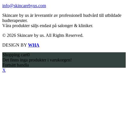
info@skincarebyus.com
Skincare by us är leverantör av professionell hudvård till utbildade
hudterapeuter.
Våra produkter säljs endast på salonger & kliniker.
© 2026 Skincare by us. All Rights Reserved.
DESIGN BY
WHA
Shopping cart
0
Det finns inga produkter i varukorgen!
Fortsätt handla
X