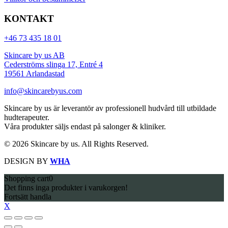
KONTAKT
+46 73 435 18 01
Skincare by us AB
Cederströms slinga 17, Entré 4
19561 Arlandastad
info@skincarebyus.com
Skincare by us är leverantör av professionell hudvård till utbildade
hudterapeuter.
Våra produkter säljs endast på salonger & kliniker.
© 2026 Skincare by us. All Rights Reserved.
DESIGN BY
WHA
Shopping cart
0
Det finns inga produkter i varukorgen!
Fortsätt handla
X