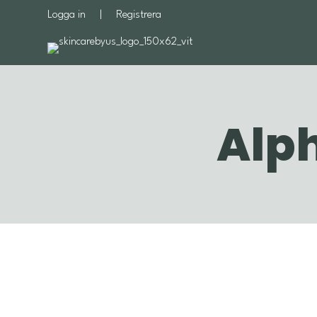
Logga in
|
Registrera
Alph