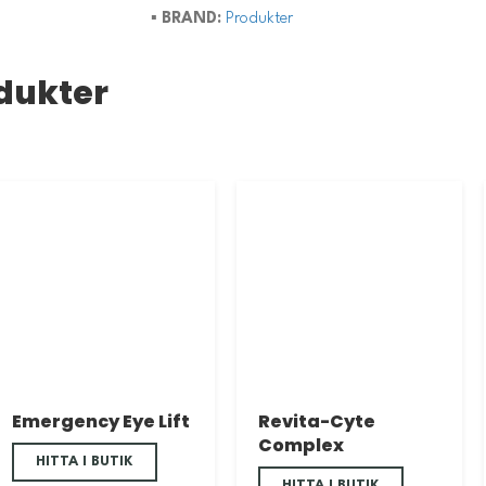
▪️
BRAND:
Produkter
dukter
Emergency Eye Lift
Revita-Cyte
Complex
HITTA I BUTIK
HITTA I BUTIK