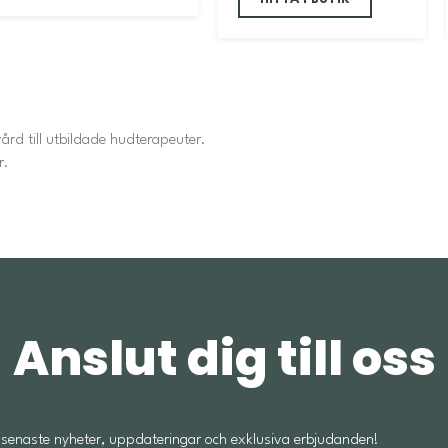
ård till utbildade hudterapeuter.
r.
Anslut dig till oss
åra senaste nyheter, uppdateringar och exklusiva erbjudanden!