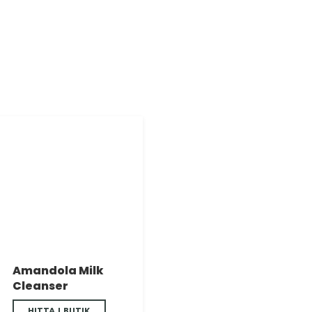
Amandola Milk
Cleanser
HITTA I BUTIK