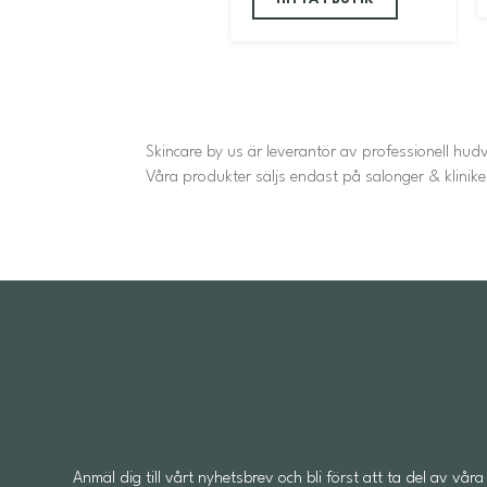
Skincare by us är leverantör av professionell hudv
Våra produkter säljs endast på salonger & klinike
Anmäl dig till vårt nyhetsbrev och bli först att ta del av v