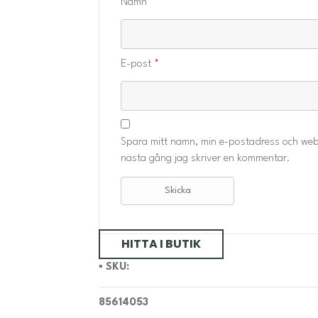
Namn
*
E-post
*
Spara mitt namn, min e-postadress och webb
nästa gång jag skriver en kommentar.
HITTA I BUTIK
▪️
SKU:
85614053