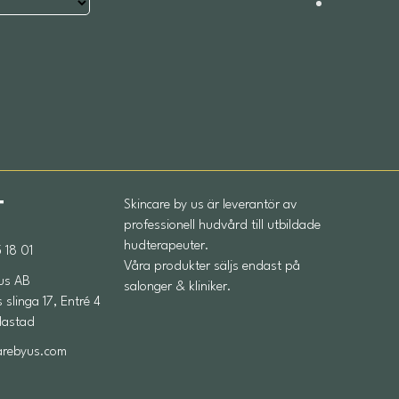
T
Skincare by us är leverantör av
professionell hudvård till utbildade
hudterapeuter.
 18 01
Våra produkter säljs endast på
 us AB
salonger & kliniker.
slinga 17, Entré 4
dastad
arebyus.com