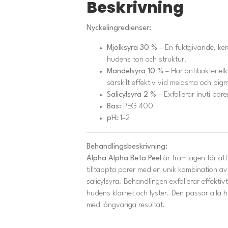
Beskrivning
Nyckelingredienser:
Mjölksyra 30 %
– En fuktgivande, ker
hudens ton och struktur.
Mandelsyra 10 %
– Har antibakteriel
särskilt effektiv vid melasma och pig
Salicylsyra 2 %
– Exfolierar inuti po
Bas:
PEG 400
pH:
1–2
Behandlingsbeskrivning:
Alpha Alpha Beta Peel
är framtagen för at
tilltäppta porer med en unik kombination a
salicylsyra. Behandlingen exfolierar effekti
hudens klarhet och lyster. Den passar alla 
med långvariga resultat.