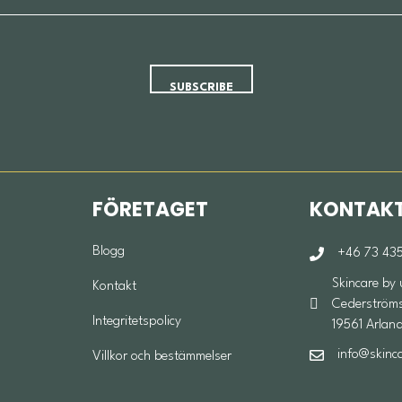
FÖRETAGET
KONTAK
Blogg
+46 73 435
Skincare by
Kontakt
Cederströms 
Integritetspolicy
19561 Arlan
info@skinc
Villkor och bestämmelser