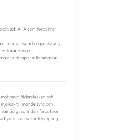
atolytisk AHA som förbättrar
la och uppljusande egenskaper,
mentförändringar.
rerna och dämpar inflammation.
t motverka ålderstecken och
v mjölksyra, mandelsyra och
vt samtidigt som den förbättrar
hudtyper som söker föryngring