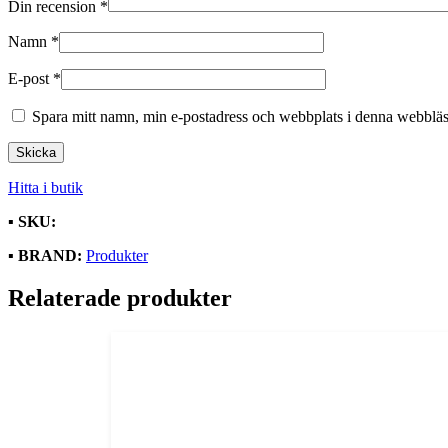
Din recension
*
Namn
*
E-post
*
Spara mitt namn, min e-postadress och webbplats i denna webbläsa
Hitta i butik
▪️
SKU:
▪️
BRAND:
Produkter
Relaterade produkter