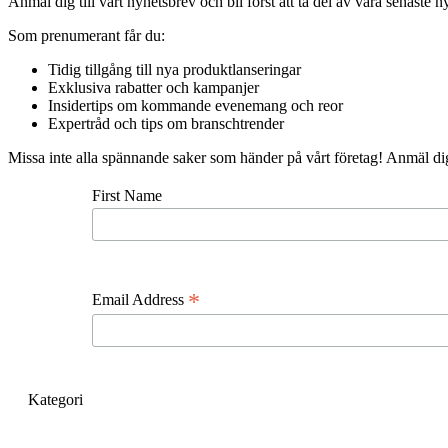
Anmäl dig till vårt nyhetsbrev och bli först att ta del av våra senaste
Som prenumerant får du:
Tidig tillgång till nya produktlanseringar
Exklusiva rabatter och kampanjer
Insidertips om kommande evenemang och reor
Expertråd och tips om branschtrender
Missa inte alla spännande saker som händer på vårt företag! Anmäl di
First Name
*
Email Address
Kategori