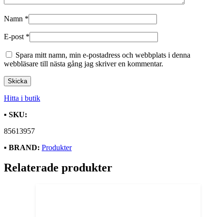
Namn
*
E-post
*
Spara mitt namn, min e-postadress och webbplats i denna
webbläsare till nästa gång jag skriver en kommentar.
Hitta i butik
▪️
SKU:
85613957
▪️
BRAND:
Produkter
Relaterade produkter