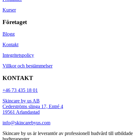
Kurser
Företaget
Blogg
Kontakt
Integritetspolicy
Villkor och bestämmelser
KONTAKT
+46 73 435 18 01
Skincare by us AB
Cederströms slinga 17, Entré 4
19561 Arlandastad
info@skincarebyus.com
Skincare by us är leverantör av professionell hudvård till utbildade
hudterapeuter.