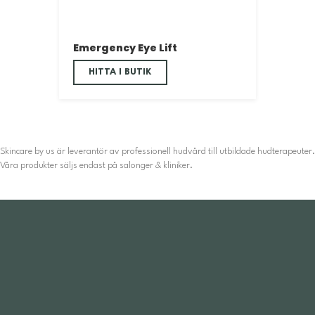
Emergency Eye Lift
HITTA I BUTIK
Skincare by us är leverantör av professionell hudvård till utbildade hudterapeuter.
Våra produkter säljs endast på salonger & kliniker.