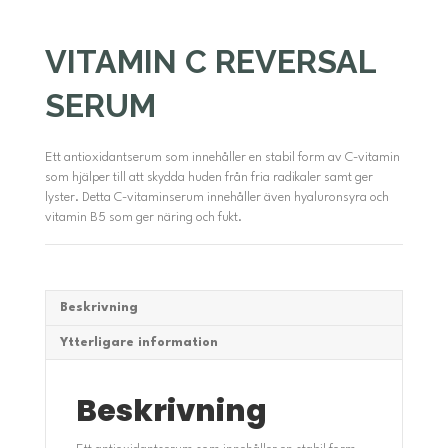
VITAMIN C REVERSAL
SERUM
Ett antioxidantserum som innehåller en stabil form av C-vitamin
som hjälper till att skydda huden från fria radikaler samt ger
lyster. Detta C-vitaminserum innehåller även hyaluronsyra och
vitamin B5 som ger näring och fukt.
Beskrivning
Ytterligare information
Beskrivning