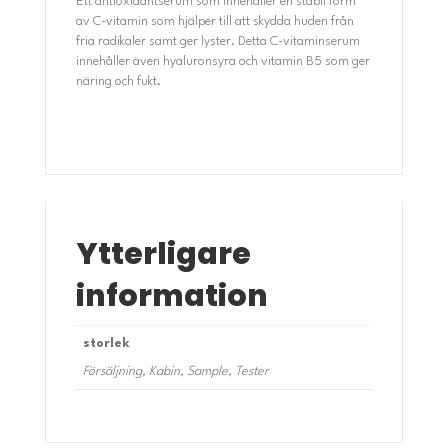
Ett antioxidantserum som innehåller en stabil form
av C-vitamin som hjälper till att skydda huden från
fria radikaler samt ger lyster. Detta C-vitaminserum
innehåller även hyaluronsyra och vitamin B5 som ger
näring och fukt.
Ytterligare
information
storlek
Försäljning, Kabin, Sample, Tester