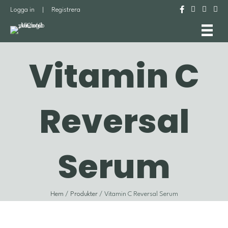
Logga in
|
Registrera
Vitamin C
Reversal
Serum
Hem
/
Produkter
/ Vitamin C Reversal Serum