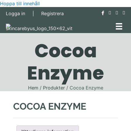
Hoppa till innehåll
Logga in
|
Registrera
Cocoa
Enzyme
Hem
/
Produkter
/ Cocoa Enzyme
COCOA ENZYME