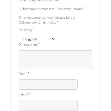
Det finns inga recensioner än.
Bli först med att recensera ”Raspberry Enzyme”
Din e-postadress kommer inte publiceras.
Obligatoriska fält är märkta
*
Ditt betyg
*
Din recension
*
Namn
*
E-post
*