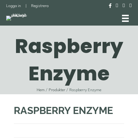
Logga in
|
Registrera
Raspberry
Enzyme
Hem
/
Produkter
/ Raspberry Enzyme
RASPBERRY ENZYME