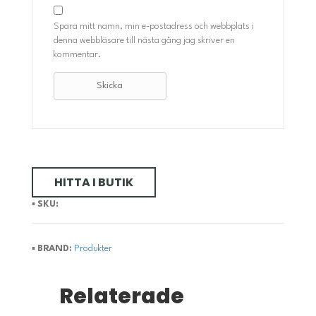
Spara mitt namn, min e-postadress och webbplats i
denna webbläsare till nästa gång jag skriver en
kommentar.
HITTA I BUTIK
▪️
SKU:
▪️
BRAND:
Produkter
Relaterade