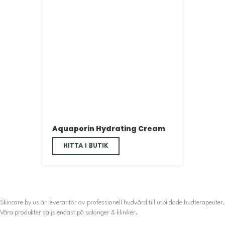
Aquaporin Hydrating Cream
HITTA I BUTIK
Skincare by us är leverantör av professionell hudvård till utbildade hudterapeuter.
Våra produkter säljs endast på salonger & kliniker.