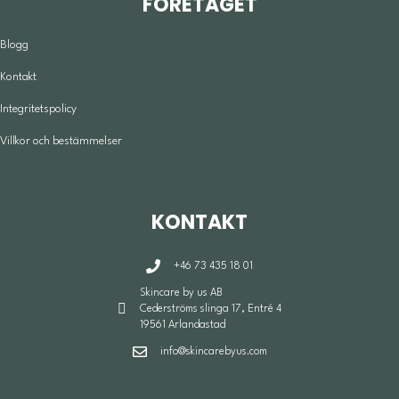
FÖRETAGET
Blogg
Kontakt
Integritetspolicy
Villkor och bestämmelser
KONTAKT
+46 73 435 18 01
Skincare by us AB
Cederströms slinga 17, Entré 4
19561 Arlandastad
info@skincarebyus.com